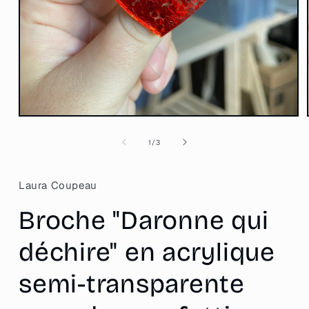
Ouvrir
le
média
de
1
/
3
1
dans
une
fenêtre
Laura Coupeau
modale
Broche "Daronne qui
déchire" en acrylique
semi-transparente