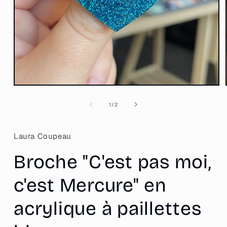
Ouvrir
le
média
de
1
/
2
1
dans
une
fenêtre
Laura Coupeau
modale
Broche "C'est pas moi,
c'est Mercure" en
acrylique à paillettes