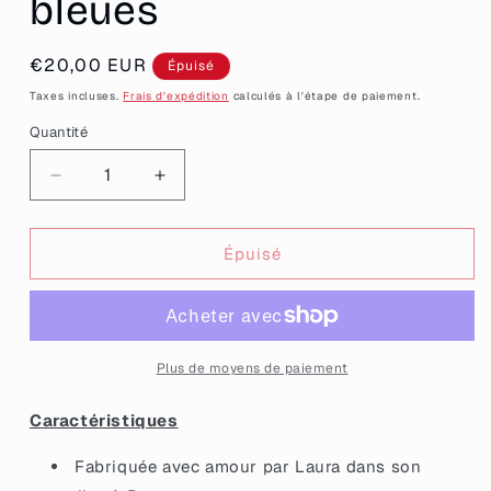
bleues
Prix
€20,00 EUR
Épuisé
habituel
Taxes incluses.
Frais d'expédition
calculés à l'étape de paiement.
Quantité
Quantité
Réduire
Augmenter
la
la
quantité
quantité
de
de
Épuisé
Broche
Broche
&quot;C&#39;est
&quot;C&#39;est
pas
pas
moi,
moi,
c&#39;est
c&#39;est
Plus de moyens de paiement
Mercure&quot;
Mercure&quot;
en
en
Caractéristiques
acrylique
acrylique
à
à
Fabriquée avec amour par Laura dans son
paillettes
paillettes