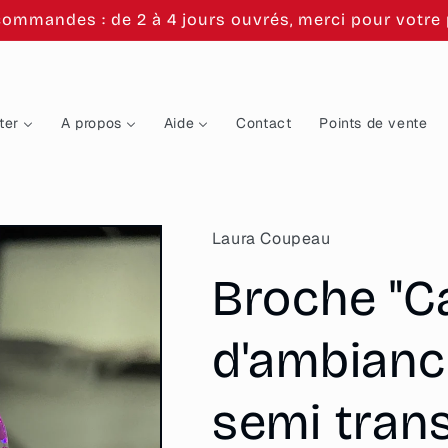
commandes : de 2 à 4 jours ouvrés, merci pour votre p
ter
A propos
Aide
Contact
Points de vente
Laura Coupeau
Broche "C
d'ambianc
semi tran