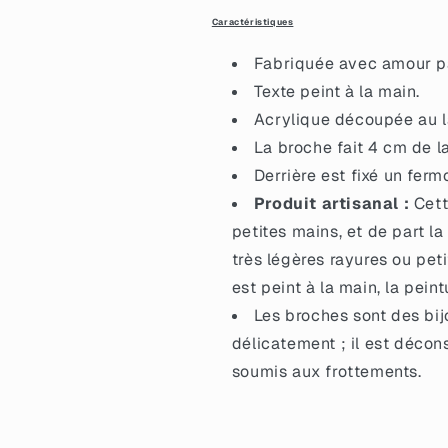
des
des
Caractéristiques
confettis
confettis
fuchsia
fuchsia
Fabriquée avec amour pa
Texte peint à la main.
Acrylique découpée au la
La broche fait 4 cm de l
Derrière est fixé un ferm
Produit artisanal :
Cett
petites mains, et de part la
très légères rayures ou petit
est peint à la main, la pein
Les broches sont des bij
délicatement ; il est décon
soumis aux frottements.