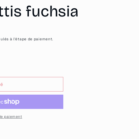
tis fuchsia
ulés à l'étape de paiement.
sé
se
ce&quot;
de paiement