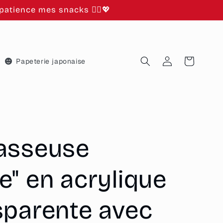
atience mes snacks 🙂‍↕️💖
Connexion
Panier
Papeterie japonaise
asseuse
e" en acrylique
sparente avec