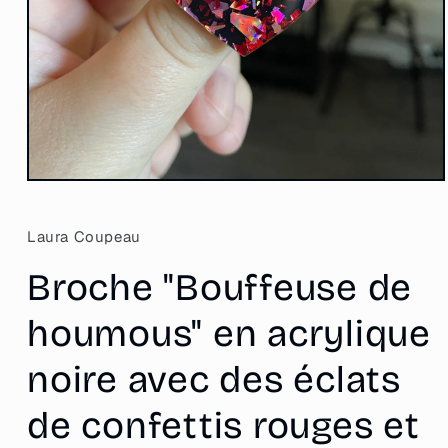
Ouvrir
le
média
1
Laura Coupeau
dans
une
Broche "Bouffeuse de
fenêtre
modale
houmous" en acrylique
noire avec des éclats
de confettis rouges et