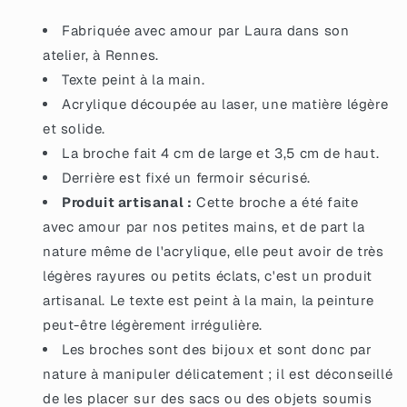
éclats
éclats
de
de
Fabriquée avec amour par Laura dans son
confettis
confettis
atelier, à Rennes.
rouges
rouges
Texte peint à la main.
et
et
roses
roses
Acrylique découpée au laser, une matière légère
et solide.
La broche fait 4 cm de large et 3,5 cm de haut.
Derrière est fixé un fermoir sécurisé.
Produit artisanal :
Cette broche a été faite
avec amour par nos petites mains, et de part la
nature même de l'acrylique, elle peut avoir de très
légères rayures ou petits éclats, c'est un produit
artisanal. Le texte est peint à la main, la peinture
peut-être légèrement irrégulière.
Les broches sont des bijoux et sont donc par
nature à manipuler délicatement ; il est déconseillé
de les placer sur des sacs ou des objets soumis