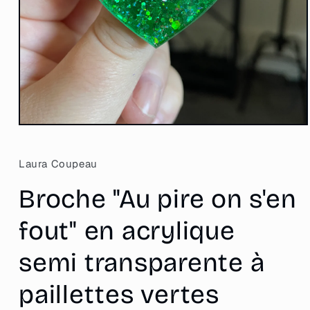
Ouvrir
le
média
1
Laura Coupeau
dans
une
Broche "Au pire on s'en
fenêtre
modale
fout" en acrylique
semi transparente à
paillettes vertes