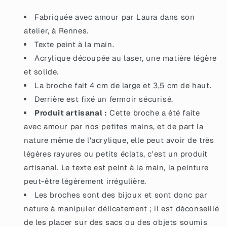
acrylique
acrylique
marbrée
marbrée
Fabriquée avec amour par Laura dans son
rouge,
rouge,
atelier, à Rennes.
blanche
blanche
Texte peint à la main.
et
et
dorée
dorée
Acrylique découpée au laser, une matière légère
et solide.
La broche fait 4 cm de large et 3,5 cm de haut.
Derrière est fixé un fermoir sécurisé.
Produit artisanal :
Cette broche a été faite
avec amour par nos petites mains, et de part la
nature même de l'acrylique, elle peut avoir de très
légères rayures ou petits éclats, c'est un produit
artisanal. Le texte est peint à la main, la peinture
peut-être légèrement irrégulière.
Les broches sont des bijoux et sont donc par
nature à manipuler délicatement ; il est déconseillé
de les placer sur des sacs ou des objets soumis