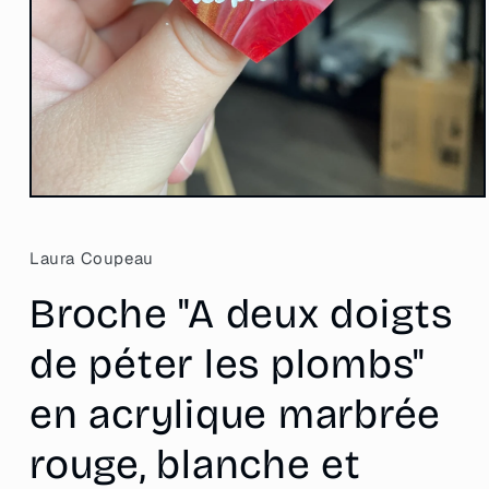
Ouvrir
le
média
1
Laura Coupeau
dans
une
Broche "A deux doigts
fenêtre
modale
de péter les plombs"
en acrylique marbrée
rouge, blanche et