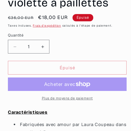
violette à paillettes
Prix
Prix
€18,00 EUR
€36,00 EUR
Épuisé
habituel
promotionnel
Taxes incluses.
Frais d'expédition
calculés à l'étape de paiement.
Quantité
Quantité
Réduire
Augmenter
la
la
quantité
quantité
de
de
Épuisé
Boucles
Boucles
d&#39;oreilles
d&#39;oreilles
&quot;Ingérable&quot;
&quot;Ingérable&quot;
en
en
acrylique
acrylique
Plus de moyens de paiement
transparente
transparente
violette
violette
Caractéristiques
à
à
paillettes
paillettes
Fabriquées avec amour par Laura Coupeau dans