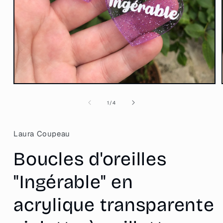
Ouvrir
le
média
de
1
/
4
1
dans
une
fenêtre
Laura Coupeau
modale
Boucles d'oreilles
"Ingérable" en
acrylique transparente