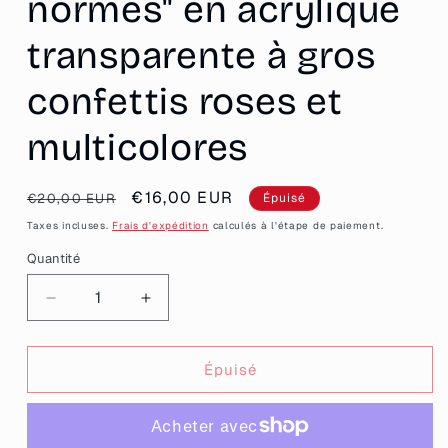
normes" en acrylique
transparente à gros
confettis roses et
multicolores
Prix
Prix
€16,00 EUR
€20,00 EUR
Épuisé
habituel
promotionnel
Taxes incluses.
Frais d'expédition
calculés à l'étape de paiement.
Quantité
Quantité
Réduire
Augmenter
la
la
quantité
quantité
de
de
Épuisé
[CONTRÔLE
[CONTRÔLE
TECHNIQUE]
TECHNIQUE]
Broche
Broche