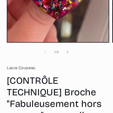
Ouvrir
le
média
de
1
/
2
1
dans
une
fenêtre
Laura Coupeau
modale
[CONTRÔLE
TECHNIQUE] Broche
"Fabuleusement hors