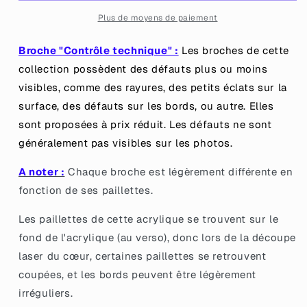
&quot;Fabuleusement
&quot;Fabuleusement
hors
hors
Plus de moyens de paiement
normes&quot;
normes&quot;
en
en
Broche "Contrôle technique" :
Les broches de cette
acrylique
acrylique
collection possèdent des défauts plus ou moins
transparente
transparente
visibles, comme des rayures, des petits éclats sur la
à
à
gros
gros
surface, des défauts sur les bords, ou autre. Elles
confettis
confettis
sont proposées à prix réduit.
Les défauts ne sont
roses
roses
généralement pas visibles sur les photos.
et
et
multicolores
multicolores
A noter :
Chaque broche est légèrement différente en
fonction de ses paillettes.
Les paillettes de cette acrylique se trouvent sur le
fond de l'acrylique (au verso), donc lors de la découpe
laser du cœur, certaines paillettes se retrouvent
coupées, et les bords peuvent être légèrement
irréguliers.