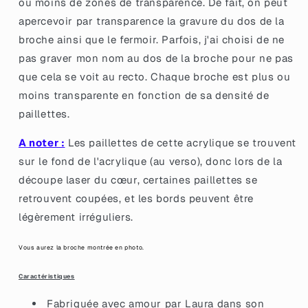
ou moins de zones de transparence. De fait, on peut
des
des
confettis
confettis
apercevoir par transparence la gravure du dos de la
corail
corail
broche ainsi que le fermoir. Parfois, j'ai choisi de ne
pas graver mon nom au dos de la broche pour ne pas
que cela se voit au recto. Chaque broche est plus ou
moins transparente en fonction de sa densité de
paillettes.
A noter :
Les paillettes de cette acrylique se trouvent
sur le fond de l'acrylique (au verso), donc lors de la
découpe laser du cœur, certaines paillettes se
retrouvent coupées, et les bords peuvent être
légèrement irréguliers.
Vous aurez la broche montrée en photo.
Caractéristiques
Fabriquée avec amour par Laura dans son