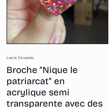
Ouvrir
le
média
1
Laura Coupeau
dans
une
Broche "Nique le
fenêtre
modale
patriarcat" en
acrylique semi
transparente avec des