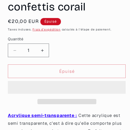
confettis corail
Prix
€20,00 EUR
Épuisé
habituel
Taxes incluses.
Frais d'expédition
calculés à l'étape de paiement.
Quantité
Quantité
Réduire
Augmenter
la
la
quantité
quantité
de
de
Épuisé
Broche
Broche
&quot;Nique
&quot;Nique
le
le
patriarcat&quot;
patriarcat&quot;
en
en
acrylique
acrylique
semi
semi
Acrylique semi-transparente :
Cette acrylique est
transparente
transparente
semi transparente, c'est à dire qu'elle comporte plus
avec
avec